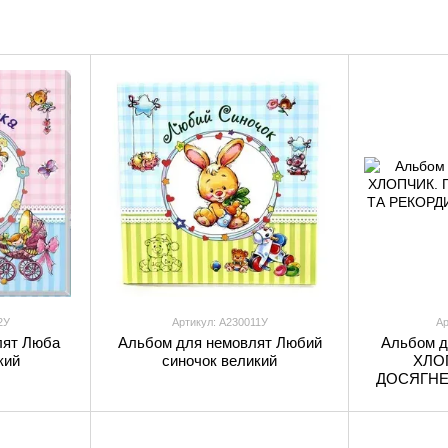
2У
Артикул: А230011У
Ар
лят Люба
Альбом для немовлят Любий
Альбом 
кий
синочок великий
ХЛО
ДОСЯГНЕ
МАЛЮК