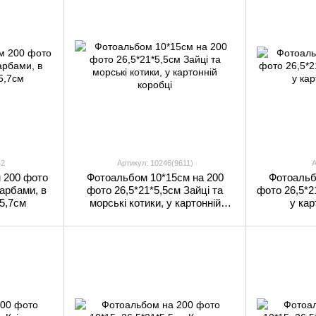
42
Артикул: 10246(9611)
А
 200 фото
Фотоальбом 10*15см на 200
Фотоальб
арбами, в
фото 26,5*21*5,5см Зайці та
фото 26,5*2
*5,7см
морські котики, у картонній
у кар
коробці