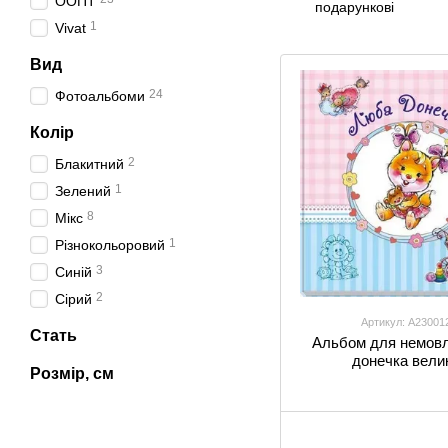
ООПТ
подарункові
1
Vivat
Вид
24
Фотоальбоми
Колір
2
Блакитний
1
Зелений
8
Мікс
1
Різнокольоровий
3
Синій
2
Сірий
Артикул: А23001
Стать
Альбом для немов
донечка вели
Розмір, см