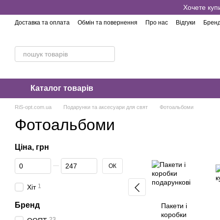
Перейти до основного контенту
Хочете куп
Доставка та оплата
Обмін та повернення
Про нас
Відгуки
Брен
Каталог товарів
RiS-opt.com.ua
Подарунки та аксесуари для свят
Фотоальбоми
Фотоальбоми
Ціна, грн
Від Ціна, грн
До Ціна, грн
ОК
1
Хіт
Бренд
Пакети і
коробки
23