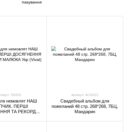
пакування
тикул: 705203
Артикул: AC02/2/1
для немовлят НАШ
Свадебный альбом для
ПЧИК. ПЕРШІ
пожеланий 48 стр. 268*268, 7БЦ,
ННЯ ТА РЕКОРДИ
Мандарин
А Укр (Vivat)