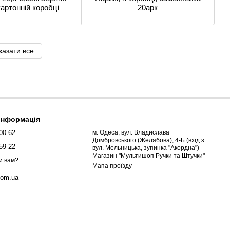
картонній коробці
20арк
казати все
 інформація
00 62
м. Одеса, вул. Владислава
Домбровського (Желябова), 4-Б (вхід з
59 22
вул. Мельницька, зупинка "Акордна")
Магазин "Мультишоп Ручки та Штучки"
и вам?
Мапа проїзду
com.ua