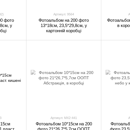
92)
Артикул: 9564
А
00 фото
Фотоальбом на 200 фото
Фотоальбом
8см, у
13*18см, 23,5*29,8см, у
в коро
обці
картонній коробці
3
Артикул: MX2-441
А
*15см
Фотоальбом 10*15см на 200
Фотоальб
1 пласт.
фото 21*26,7*5,7см ООПТ
фото 23,5