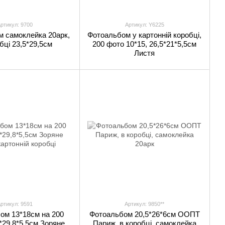
ртикул: 9700
Артикул: Y6225
 самоклейка 20арк,
Фотоальбом у картонній коробці,
бці 23,5*29,5см
200 фото 10*15, 26,5*21*5,5см
Листя
ртикул: 9591
Артикул: 9850**
ом 13*18см на 200
Фотоальбом 20,5*26*6см ООПТ
*29,8*5,5см Зоряне
Париж, в коробці, самоклейка