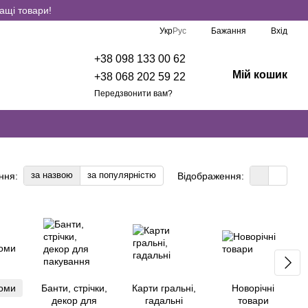
ащі товари!
Укр
Рус
Бажання
Вхід
+38 098 133 00 62
Мій кошик
+38 068 202 59 22
Передзвонити вам?
за назвою
за популярністю
ння:
Відображення:
оми
Банти, стрічки,
Карти гральні,
Новорічні
декор для
гадальні
товари