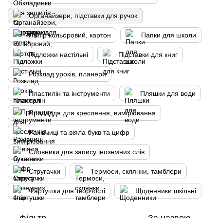
Органайзери, підставки для ручок
Папір кольоровий, картон
Папки для школи
Підложки настільні
Підставки для книг
Розклад уроків, планери
Пластилін та інструменти
Пляшки для води
Приладдя для креслення, вимірювання
Рахівниці та віяла букв та цифр
Словники для запису іноземних слів
Стругачки
Термоси, склянки, тамблери
Фартушки для творчості
Щоденники шкільні