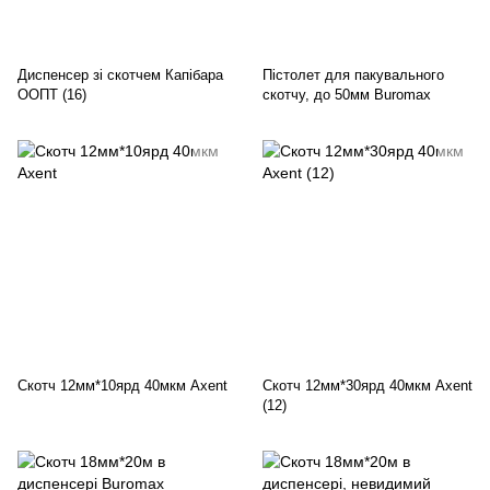
Диспенсер зі скотчем Капібара
Пістолет для пакувального
ООПТ (16)
скотчу, до 50мм Buromax
Скотч 12мм*10ярд 40мкм Axent
Скотч 12мм*30ярд 40мкм Axent
(12)