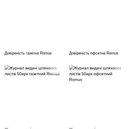
Довіреність газетна Romus
Довіреність офсетна Romus