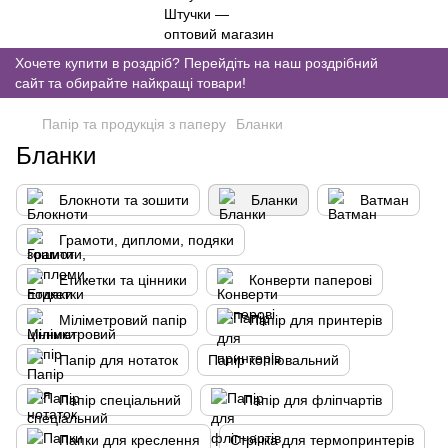
Хочете купити в роздріб? Перейдіть на наш роздрібний
сайт та обирайте найкращі товари!
Папір та продукція з паперу
Бланки
Бланки
Блокноти та зошити
Бланки
Ватман
Грамоти, дипломи, подяки
Етикетки та цінники
Конверти паперові
Міліметровий папір
Папір для принтерів
Папір для нотаток
Папір копіювальний
Папір спеціальний
Папір для фліпчартів
Папки для креслення
Стрічка для термопринтерів