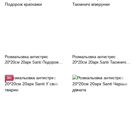
Розмальовка антистрес
Розмальовка антистрес
20*20см 20арк Santi Подорож
20*20см 20арк Santi Таємничі
країнами
візерунки
Хіт