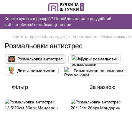
Хочете купити в роздріб? Перейдіть на наш роздрібний
сайт та обирайте найкращі товари!
Книги та друкована продукція
Розмальовки
Розмальовки ан
Розмальовки антистрес
Розмальовки антистрес
Водні розмальовки
Дитячі розмальовки
Розмальовки по номерам
Фільтр
За назвою