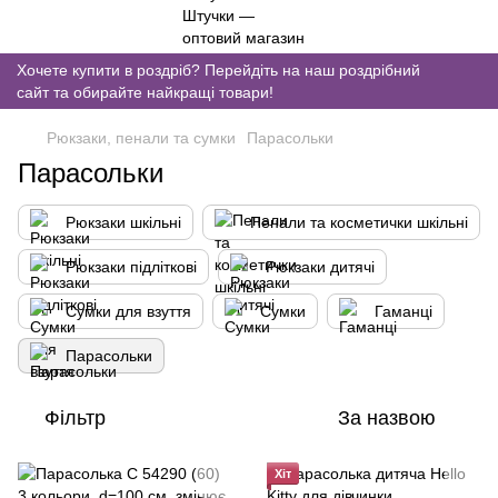
Хочете купити в роздріб? Перейдіть на наш роздрібний
сайт та обирайте найкращі товари!
Рюкзаки, пенали та сумки
Парасольки
Парасольки
Рюкзаки шкільні
Пенали та косметички шкільні
Рюкзаки підліткові
Рюкзаки дитячі
Сумки для взуття
Сумки
Гаманці
Парасольки
Фільтр
За назвою
Хіт