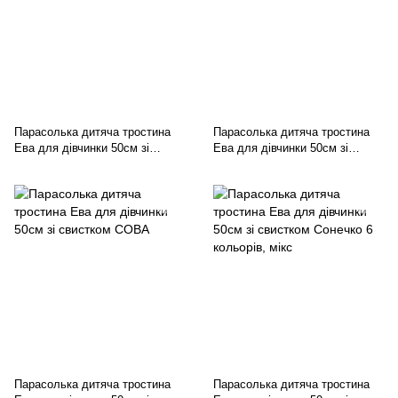
Парасолька дитяча тростина
Парасолька дитяча тростина
Ева для дівчинки 50см зі
Ева для дівчинки 50см зі
свистком Єдиноріг
свистком Рожева конячка
Парасолька дитяча тростина
Парасолька дитяча тростина