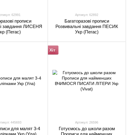
ртикул: 62991
Артикул: 62892
разові прописи
Багаторазові прописи
ні завдання ЛИСЕНЯ
Розвивальні завдання ПЕСИК
кр (Пегас)
Укр (Пегас)
Хіт
тикул: 445693
Артикул: 26596
описи для малят 3-4
Готуємось до школи разом
аліпками Укр (Ула)
Прописи для найменших