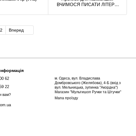
ВЧИМОСЯ ПИСАТИ ЛІТЕРИ
Укр (Vivat)
2
Вперед
 інформація
00 62
м. Одеса, вул. Владислава
Домбровського (Желябова), 4-Б (вхід з
59 22
вул. Мельницька, зупинка "Акордна")
Магазин "Мультишоп Ручки та Штучки"
и вам?
Мапа проїзду
com.ua