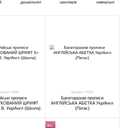
ї
дошкільнят
школярів
навчальні
ртикул: 0859
Артикул: 74193
ійські прописи
Багаторазові прописи
УКОВАНИЙ ШРИФТ
АНГЛІЙСЬКА АБЕТКА Укр/Англ
 В. Укр/Англ (Школа)
(Пегас)
Хіт