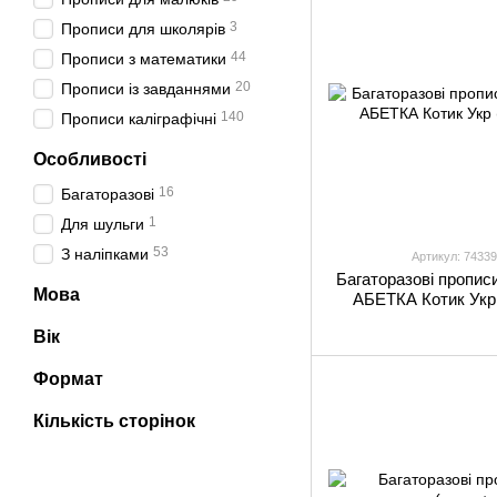
3
Прописи для школярів
44
Прописи з математики
20
Прописи із завданнями
140
Прописи каліграфічні
Особливості
16
Багаторазові
1
Для шульги
53
З наліпками
Артикул: 74339
Багаторазові пропи
Мова
АБЕТКА Котик Укр 
Вік
Формат
Кількість сторінок