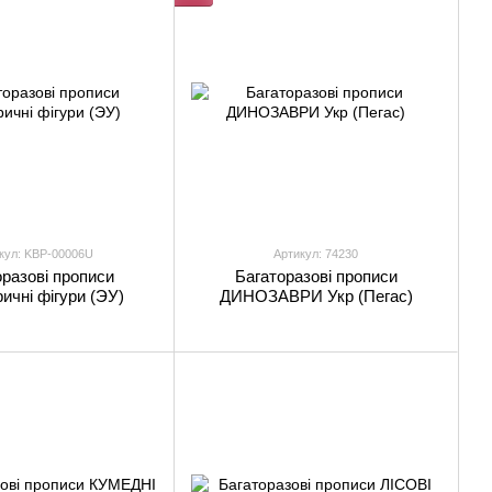
кул: KBP-00006U
Артикул: 74230
разові прописи
Багаторазові прописи
ичні фігури (ЭУ)
ДИНОЗАВРИ Укр (Пегас)