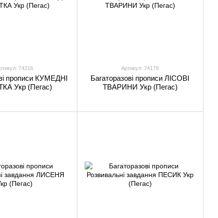
ртикул: 74216
Артикул: 74179
ві прописи КУМЕДНІ
Багаторазові прописи ЛІСОВІ
КА Укр (Пегас)
ТВАРИНИ Укр (Пегас)