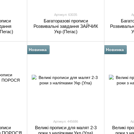
Артикул: 63035
А
описи
Багаторазові прописи
Багато
дання
Розвивальні завдання ЗАЙЧИК
Розвиваль
Пегас)
Укр (Пегас)
У
Новинка
Новинка
Артикул: 445686
Ар
описи
Великі прописи для малят 2-3
Великі пр
ня ПОРОСЯ
роки з наліпками Укр (Ула)
роки з н