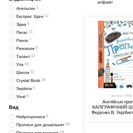
алфавіт
1
Апельсин
12
Експрес Удачі
9
Зірка
31
Пегас
7
Ранок
8
Рюкзачок
12
Талант
83
Ула
22
Школа
26
Crystal Book
5
Septima
9
Артикул: 0958
Vivat
Англійські про
КАЛІГРАФІЧНИЙ Ш
Вид
Федієнко В. Укр/Анг
6
Нейропрописи
30
Прописи для дошкільнят
29
Прописи для малюків