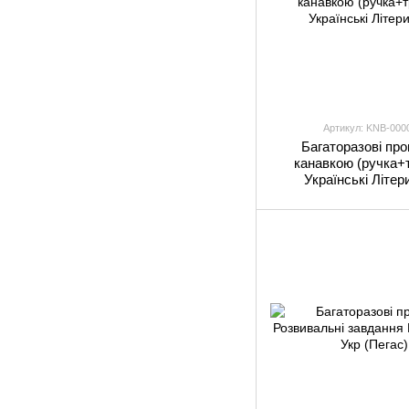
Артикул: KNВ-000
Багаторазові про
канавкою (ручка+
Українські Літер