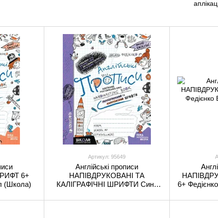
аплікаці
Артикул: 95649
А
писи
Англійські прописи
Англ
РИФТ 6+
НАПІВДРУКОВАНІ ТА
НАПІВДР
л (Школа)
КАЛІГРАФІЧНІ ШРИФТИ Синя
6+ Федієнко
графічна сітка Федієнко В. Укр
(Школа)