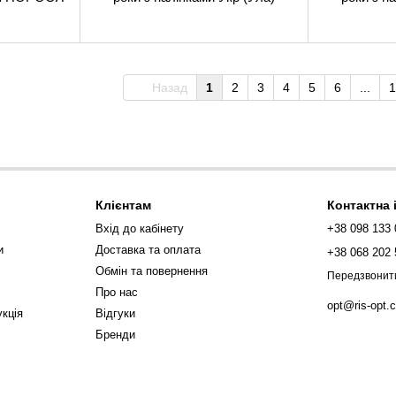
)
Назад
1
2
3
4
5
6
...
1
Клієнтам
Контактна
Вхід до кабінету
+38 098 133 
и
Доставка та оплата
+38 068 202 
Обмін та повернення
Передзвонит
Про нас
opt@ris-opt.
кція
Відгуки
Бренди