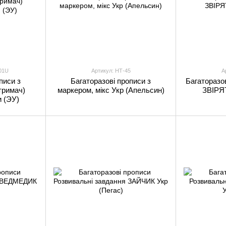
01U
Артикул: НТ-45
А
писи з
Багаторазові прописи з
Багаторазо
тримач)
маркером, мікс Укр (Апельсин)
ЗВІРЯТ
и (ЭУ)