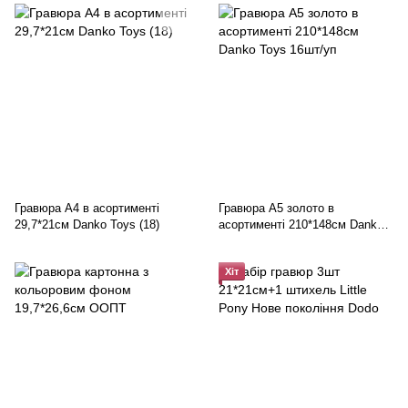
Гравюра А4 в асортименті
Гравюра А5 золото в
29,7*21см Danko Toys (18)
асортименті 210*148см Danko
Toys 16шт/уп
Хіт