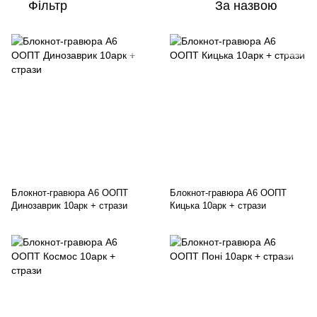
Фільтр
За назвою
Блокнот-гравюра А6 ООПТ
Блокнот-гравюра А6 ООПТ
Динозаврик 10арк + стрази
Кицька 10арк + стрази