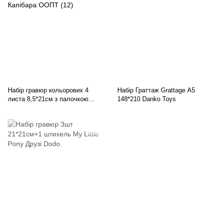
Набір гравюр кольорових 4
Набір Граттаж Grattage А5
листа 8,5*21см з палочкою
148*210 Danko Toys
Капібара ООПТ (12)