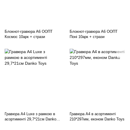
Блокнот-гравюра А6 ООПТ
Блокнот-гравюра А6 ООПТ
Космос 10арк + стрази
Поні 10арк + стрази
Гравюра А4 Luxe з рамкою в
Гравюра А4 в асортименті
асортименті 29,7*21см Danko
210*297мм, економ Danko Toys
Toys