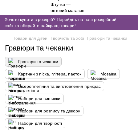
Хочете купити в роздріб? Перейдіть на наш роздрібний
сайт та обирайте найкращі товари!
Товари для дітей
Творчість та хобі
Гравюри та чеканки
Гравюри та чеканки
Гравюри та чеканки
Картини з піска, глітера, паєток
Мозаїка
Бісероплетіння та виготовлення прикрас
Набори для вишивки
Набори для розпису та декору
Набори для творчості